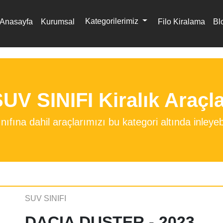
Kategorilerimiz
Anasayfa
Kurumsal
Filo Kiralama
Bl
UV SINIFI Kiralık Araçl
ıfına dahil araçlarımızı bu kategori altında inleyebi
SUV SINIFI
DACIA DUSTER - 2023