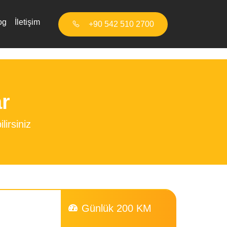
og
İletişim
+90 542 510 2700
ar
lirsiniz
Günlük 200 KM