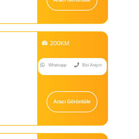
200KM
Whatsapp
Bizi Arayın
Aracı Görüntüle