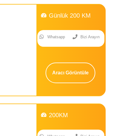
Günlük 200 KM
Whatsapp
Bizi Arayın
Aracı Görüntüle
200KM