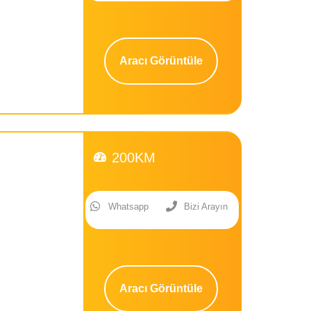
Aracı Görüntüle
200KM
Whatsapp
Bizi Arayın
Aracı Görüntüle