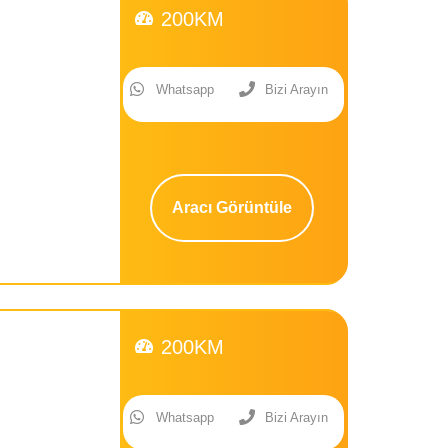
200KM
Whatsapp
Bizi Arayın
Aracı Görüntüle
200KM
Whatsapp
Bizi Arayın