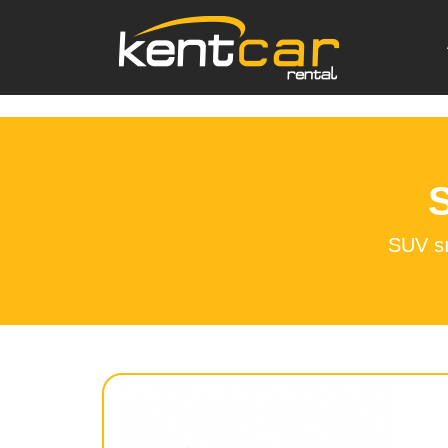
<
S
SUV sın