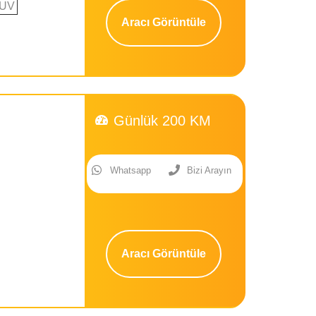
UV
Aracı Görüntüle
Günlük 200 KM
Whatsapp
Bizi Arayın
Aracı Görüntüle